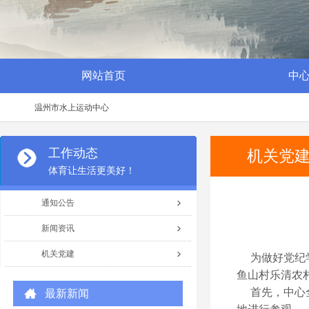
网站首页
中
温州市水上运动中心
工作动态
机关党
体育让生活更美好！
通知公告
新闻资讯
机关党建
为做好党纪学
鱼山村乐清农
首先，中心全
最新新闻